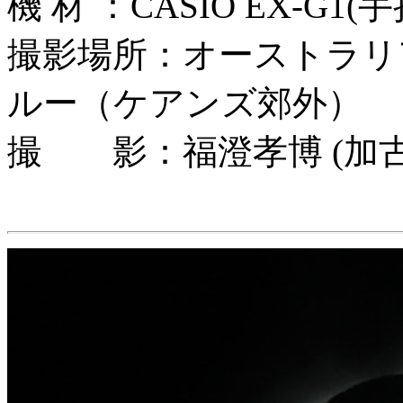
機 材 ：CASIO EX-G
撮影場所：オーストラリ
ルー（ケアンズ郊外）
撮 影：福澄孝博 (加