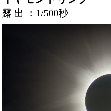
露 出 ：1/500秒