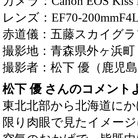
カメラ：Canon EOS Kiss Di
レンズ：EF70-200mmF4
赤道儀：五藤スカイグラ
撮影地：青森県外ヶ浜町
撮影者：松下 優（鹿児
松下 優 さんのコメント
東北北部から北海道にか
限り肉眼で見たイメージ