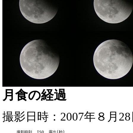
月食の経過
撮影日時：2007年８月28
      撮影時刻  ISO  露出(秒)
