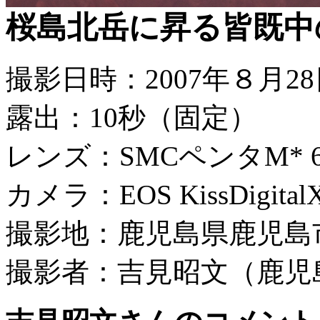
桜島北岳に昇る皆既中
撮影日時：2007年８月28日 
露出：10秒（固定）
レンズ：SMCペンタM* 67 
カメラ：EOS KissDigita
撮影地：鹿児島県鹿児島
撮影者：吉見昭文（鹿児