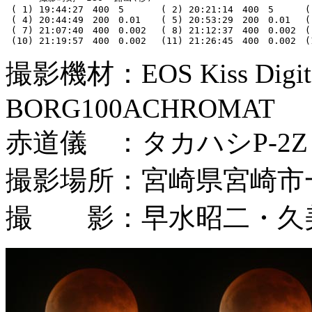
 ( 1) 19:44:27　400　5　     ( 2) 20:21:14　400　5　    ( 
 ( 4) 20:44:49　200　0.01　  ( 5) 20:53:29　200　0.01 　( 
 ( 7) 21:07:40　400　0.002　 ( 8) 21:12:37　400　0.002　( 
撮影機材：EOS Kiss Di
BORG100ACHROMAT
赤道儀 ：タカハシP-2Z
撮影場所：宮崎県宮崎市
撮 影：早水昭二・久美