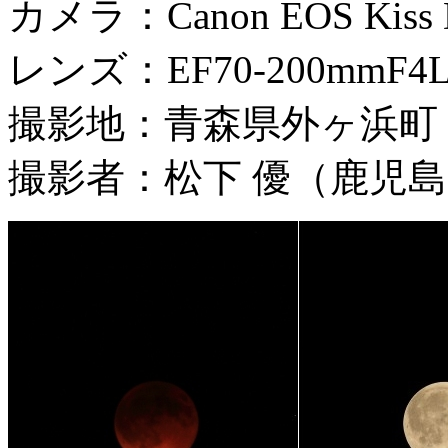
カメラ：Canon EOS Kiss Di
レンズ：EF70-200mmF4L 1/
撮影地：青森県外ヶ浜町
撮影者：松下 優（鹿児