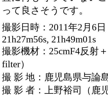
って良さそうです。
撮影日時：2011年2月6日 22
21h27m56s, 21h49m01s
撮影機材：25cmF4反射＋
filter）
撮 影 地：鹿児島県与論
撮 影 者：上野裕司（鹿