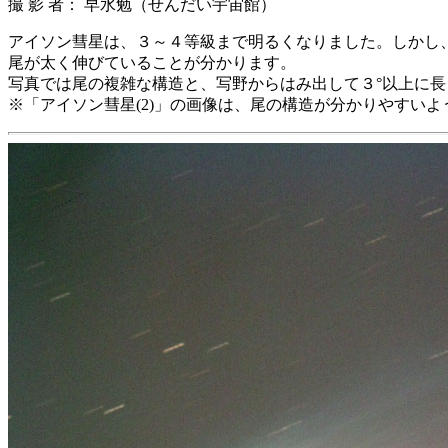
撮 影 者： 早水勉（せんだい宇宙館）
アイソン彗星は、３～４等級まで明るくなりました。しかし、さ
尾が太く伸びていることが分かります。
写真では尾の複雑な構造と、写野からはみ出して３°以上に
※「アイソン彗星(2)」の画像は、尾の構造が分かりやすい