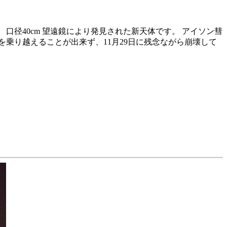
属する研究者により、 口径40cm 望遠鏡により発見された新天体です。 アイソン彗
を乗り越えることが出来ず、11月29日に残念ながら崩壊して