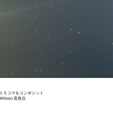
15秒×１５コマをコンポジット
400mm) 直焦点