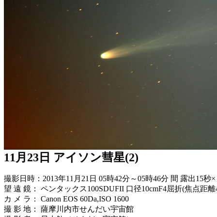
11月23日 アイソン彗星(2)
撮影日時：2013年11月21日 05時42分～05時46分 間 露出
望 遠 鏡： ペンタックス100SDUFII 口径10cmF4屈折(焦点距離
カ メ ラ： Canon EOS 60Da,ISO 1600
撮 影 地： 薩摩川内市せんだい宇宙館