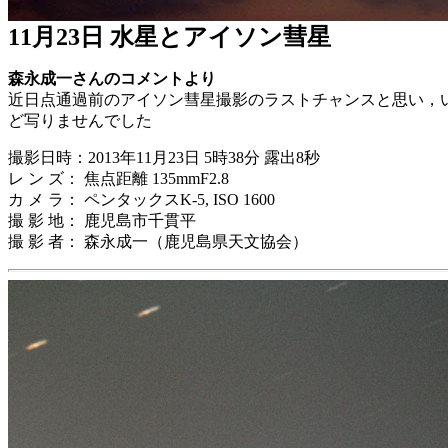
11月23日 水星とアイソン彗星
森永成一さんのコメントより
近日点通過前のアイソン彗星撮影のラストチャンスと思い，
ど写りませんでした
撮影日時：2013年11月23日 5時38分 露出8秒
レ ン ズ： 焦点距離 135mmF2.8
カ メ ラ： ペンタックスK-5, ISO 1600
撮 影 地： 鹿児島市千貫平
撮 影 者： 森永成一（鹿児島県天文協会）