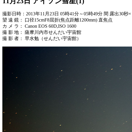
11月23日 アイソン彗星(1)
撮影日時：2013年11月23日 05時41分～05時49分 間 露出
望 遠 鏡： 口径15cmF8屈折(焦点距離1200mm) 直焦点
カ メ ラ： Canon EOS 60D,ISO 1600
撮 影 地： 薩摩川内市せんだい宇宙館
撮 影 者： 早水勉（せんだい宇宙館）