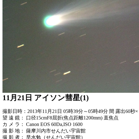
11月21日 アイソン彗星(1)
撮影日時：2013年11月21日 05時39分～05時49分 間 露出
望 遠 鏡： 口径15cmF8屈折(焦点距離1200mm) 直焦点
カ メ ラ： Canon EOS 60Da,ISO 1600
撮 影 地： 薩摩川内市せんだい宇宙館
撮 影 者： 早水勉（せんだい宇宙館）