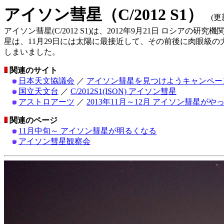
アイソン彗星（C/2012 S1）
(更新：
アイソン彗星(C/2012 S1)は、2012年9月21日 ロシアの研究機関(I
星は、11月29日には太陽に最接近して、その前後に肉眼級の
しまいました。
関連のサイト
日本天文協議会
／
アイソン彗星を見つけようキャンペー
国立天文台
／
C/2012S1(ISON) アイソン彗星
アストロアーツ
／
2013年11月～12月 アイソン彗星がや
関連のページ
11月中旬～ アイソン彗星が明るくなる
アイソン彗星観察会