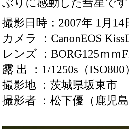
ぶりに感動した彗星です
撮影日時：2007年 1月14日
カメラ ：CanonEOS KissDi
レンズ ：BORG125ｍｍF2
露 出 ：1/1250s（ISO80
撮影地 ：茨城県坂東市
撮影者 ：松下優（鹿児