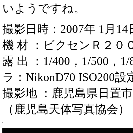
いようですね。
撮影日時：2007年 1月14日
機 材 ：ビクセンＲ２
露 出 ：1/400，1/50
ラ：NikonD70 ISO200設
撮影地 ：鹿児島県日置市
（鹿児島天体写真協会）