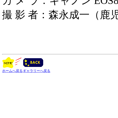
カ メ ラ：キャノン EOS8
撮 影 者：森永成一（鹿
ホームへ戻る
ギャラリーへ戻る