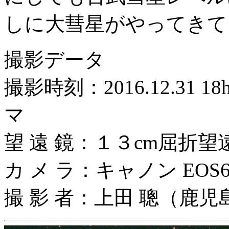
しに大彗星がやってきて
撮影データ
撮影時刻：2016.12.31 18
マ
望 遠 鏡：１３cm屈折
カ メ ラ：キャノン EOS6
撮 影 者：上田 聰（鹿