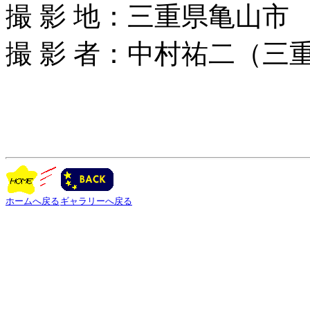
撮 影 地：三重県亀山市
撮 影 者：中村祐二（三
ホームへ戻る
ギャラリーへ戻る