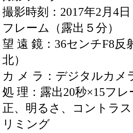
撮影時刻：2017年2月4日 
フレーム（露出５分）
望 遠 鏡：36センチF8反
北）
カ メ ラ：デジタルカメラ I
処 理：露出20秒×15
正、明るさ、コントラス
リミング