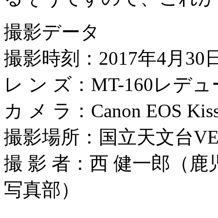
撮影データ
撮影時刻：2017年4月30日
レ ン ズ：MT-160レデ
カ メ ラ：Canon EOS Kiss 
撮影場所：国立天文台VE
撮 影 者：西 健一郎（
写真部）