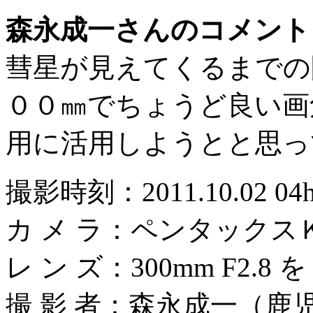
森永成一さんのコメント
彗星が見えてくるまでの
００㎜でちょうど良い画
用に活用しようとと思っ
撮影時刻：2011.10.02 04
カ メ ラ：ペンタックス
レ ン ズ：300mm F2.8 を 
撮 影 者：森永成一（鹿