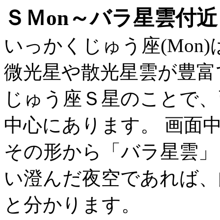
ＳＭon～バラ星雲付近
いっかくじゅう座(Mon
微光星や散光星雲が豊富で
じゅう座Ｓ星のことで、
中心にあります。 画面
その形から「バラ星雲」
い澄んだ夜空であれば、
と分かります。