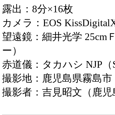
露出：8分×16枚
カメラ：EOS KissDigitalX
望遠鏡：細井光学 25c
ー）
赤道儀：タカハシ NJP
撮影地：鹿児島県霧島市
撮影者：吉見昭文（鹿児