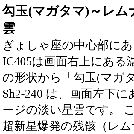
勾玉(マガタマ)～レムナント 
雲
ぎょしゃ座の中心部にあ
IC405は画面右上にあ
の形状から「勾玉(マガ
Sh2-240 は、画面左
ージの淡い星雲です。 
超新星爆発の残骸（レム