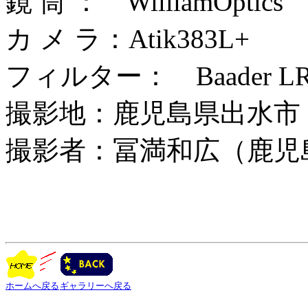
鏡 筒 ： WilliamOptics
カ メ ラ：Atik383L+
フィルター： Baader L
撮影地：鹿児島県出水市
撮影者：冨満和広（鹿児
ホームへ戻る
ギャラリーへ戻る