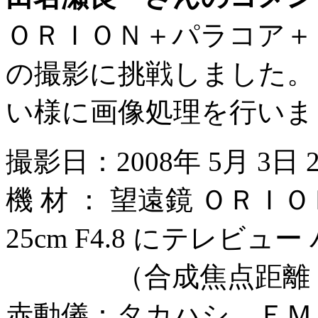
ＯＲＩＯＮ＋パラコア＋
の撮影に挑戦しました。
い様に画像処理を行いま
撮影日：2008年 5月 3日 23
機 材 ： 望遠鏡 ＯＲ
25cm F4.8 にテレビ
（合成焦点距離 1358
赤動儀：タカハシ ＥＭ