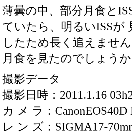
薄曇の中、部分月食とI
ていたら、明るいISSが
したため長く追えませんで
月食を見たのでしょうか
撮影データ
撮影日時：2011.1.16 0
カ メ ラ：CanonEOS40D I
レ ン ズ：SIGMA17-70m