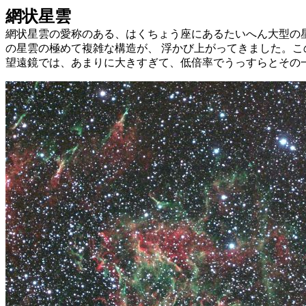
網状星雲
網状星雲の愛称のある、はくちょう座にあるたいへん大型の
の星雲の極めて複雑な構造が、 浮かび上がってきました。
望遠鏡では、あまりに大きすぎて、低倍率でうっすらとその