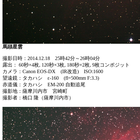
馬頭星雲
撮影日時：2014.12.18 25時42分～26時04分
露出： 60秒×4枚, 120秒×3枚, 180秒×2枚, 9枚コンポジット
カメラ：Canon EOS-DX (IR改造) ISO:1600
望遠鏡：タカハシ ε-160 (fl=500mm F:3.3)
赤道儀：タカハシ EM-200 自動追尾
撮影地：薩摩川内市 宮崎町
撮影者：橋口 隆（薩摩川内市）