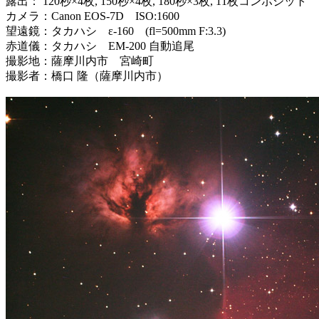
露出： 120秒×4枚, 150秒×4枚, 180秒×3枚, 11枚コンポジット
カメラ：Canon EOS-7D ISO:1600
望遠鏡：タカハシ ε-160 (fl=500mm F:3.3)
赤道儀：タカハシ EM-200 自動追尾
撮影地：薩摩川内市 宮崎町
撮影者：橋口 隆（薩摩川内市）