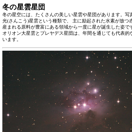
冬の星雲星団
冬の星空には、たくさんの美しい星雲や星団があります。写真
光(さんこう)星雲という種類で、 主に励起された水素が放つ
産まれる原料が豊富にある領域から一度に星が誕生した姿で
オリオン大星雲とプレヤデス星団は、年間を通じても代表的な
います。