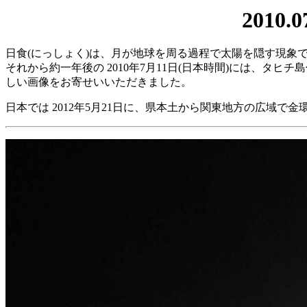
201
日食(にっしょく)は、月が地球を周る過程で太陽を隠す現象で
それから約一年後の 2010年7月11日(日本時間)には、
しい画像をお寄せいいただきました。
日本では 2012年5月21日に、県本土から関東地方の広域で