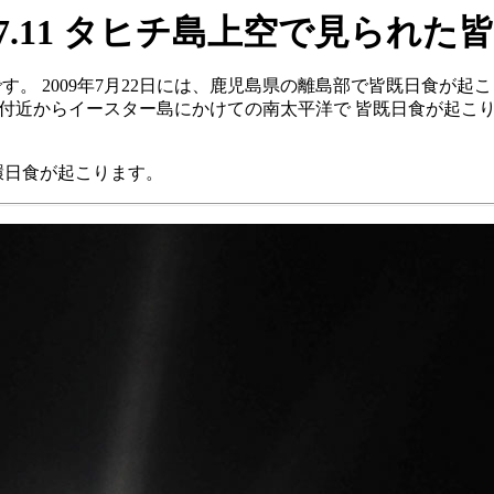
0.07.11 タヒチ島上空で見られた
す。 2009年7月22日には、鹿児島県の離島部で皆既日食が起
タヒチ島付近からイースター島にかけての南太平洋で 皆既日食が
金環日食が起こります。