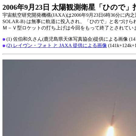
2006年9月23日 太陽観測衛星「ひので」打
宇宙航空研究開発機構(JAXA)は2006年9月23日6時3
SOLAR-B) は無事に軌道に投入され、「ひので」と名づけ
Ｍ－Ｖ型ロケットの打ち上げは今回をもって終了とされてい
(1) 佐伯和久さん(鹿児島県天体写真協会)提供による画像 (141k+124k+1
(2) レイヴン・フォト と JAXA 提供による画像
(141k+124k+