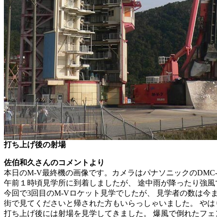
打ち上げ後の射場
佐伯和久さんのコメントより
本日のM-V最終機の画像です。カメラはパナソニックのDMC-F
午前１時頃見学所に到着しましたが、 途中雨が降ったり強風
今回で3回目のM-Vロケット見学でしたが、 見学者の数は
街で見てくださいと帰された方もいらっしゃいました。 やは
打ち上げ後には射場を見学してきました。 爆風で倒れたフェ