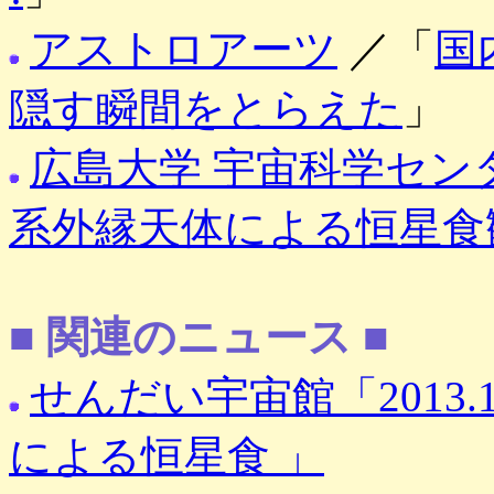
アストロアーツ
／「
国
隠す瞬間をとらえた
」
広島大学 宇宙科学セン
系外縁天体による恒星食
■ 関連のニュース ■
せんだい宇宙館「2013.
による恒星食 」