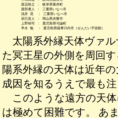
         渡辺裕之 ： 岐阜県垂井町

         渡部勇人 ： 三重県いなべ市

         浅井 晃  ： 三重県いなべ市

         辰巳直人 ： 岡山県赤磐市

         上野裕司 ： 鹿児島県与論町

太陽系外縁天体ヴァルナは
た冥王星の外側を周回す
陽系外縁の天体は近年の
成因を知るうえで最も注
このような遠方の天体
は極めて困難です。 あ