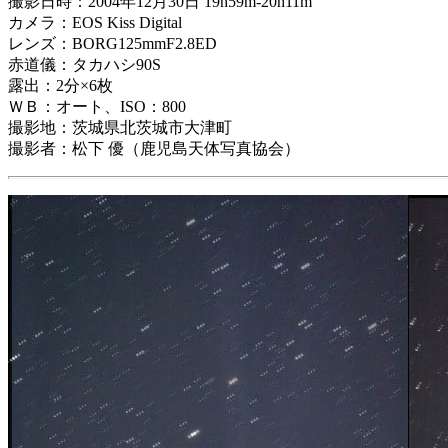
撮影日時：2004年12月30日 19h59m-20h11m
カメラ：EOS Kiss Digital
レンズ：BORG125mmF2.8ED
赤道儀：タカハシ90S
露出：2分×6枚
ＷＢ：オート、ISO：800
撮影地：茨城県北茨城市大津町
撮影者：松下 優（鹿児島天体写真協会）