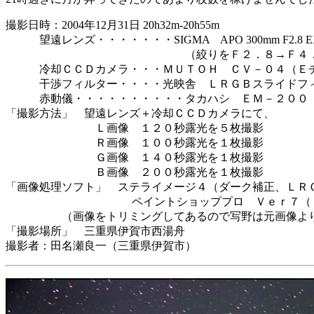
撮影日時：2004年12月31日 20h32m-20h55m
望遠レンズ・・・・・・・SIGMA APO 300mm F2.8 EX
（絞りをＦ２．８→Ｆ４．０に
冷却ＣＣＤカメラ・・・ＭＵＴＯＨ ＣＶ－０４（Ｅチ
干渉フィルター・・・・光映舎 ＬＲＧＢスライドフィ
赤動儀・・・・・・・・・・タカハシ ＥＭ－２００ 
「撮影方法」 望遠レンズ＋冷却ＣＣＤカメラにて、
Ｌ画像 １２０秒露光を５枚撮影
Ｒ画像 １００秒露光を１枚撮影
Ｇ画像 １４０秒露光を１枚撮影
Ｂ画像 ２００秒露光を１枚撮影
「画像処理ソフト」 ステライメージ４（ダーク補正、ＬＲ
ペイントショッププロ Ｖｅｒ７（トリミン
（画像をトリミングしてあるので写野は元画像より
「撮影場所」 三重県伊賀市西湯舟
撮影者：田名瀬良一（三重県伊賀市）