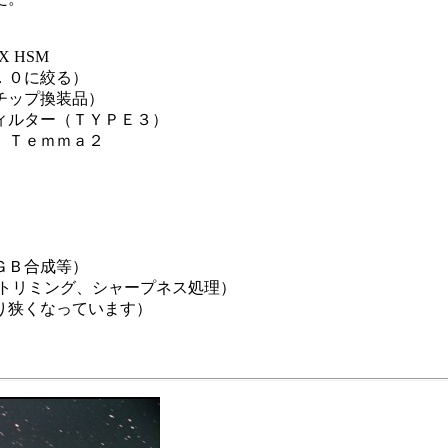
 HSM
絞る）
ップ換装品）
ルター（ＴＹＰＥ３）
Ｔｅｍｍａ２
ＧＢ合成等）
グ、シャープネス処理）
狭くなっています）