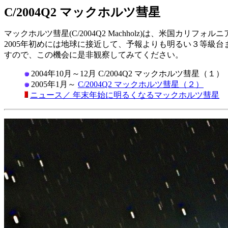
C/2004Q2 マックホルツ彗星
マックホルツ彗星(C/2004Q2 Machholz)は、米国カリフォル
2005年初めには地球に接近して、予報よりも明るい３等級
すので、この機会に是非観察してみてください。
2004年10月～12月 C/2004Q2 マックホルツ彗星（１）
2005年1月～
C/2004Q2 マックホルツ彗星（２）
ニュース／ 年末年始に明るくなるマックホルツ彗星