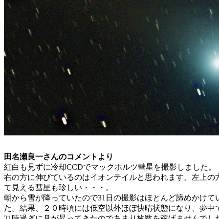
田名瀬良一さんのコメントより
紅白も見ずに冷却CCDでマックホルツ彗星を撮影しました。
右の方に伸びているのはイオンテイルと思われます。左上の方
て見える彗星も珍しい・・・。
朝から雪が降っていたので31日の撮影はほとんど諦めかけて
た。結果、２０時頃には低空以外ほぼ快晴状態になり、夢中
21時過ぎに月が昇ってきたのであまり枚数を稼げませんでし