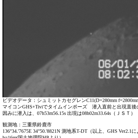
ビデオデータ：シュミットカセグレンC11(D=280mm f=2800m
マイコンGHS+Tiviでタイムインポーズ 潜入直前と出現直
因みに潜入は、07h53m56.15s 出現は08h02m33.64s（ＪＳＴ）
観測地：三重県鈴鹿市
136°34.'7675E 34°50.'8821N 測地系T-DT（以上、GHS Ver2.
h=16m(国土地理院HPより）