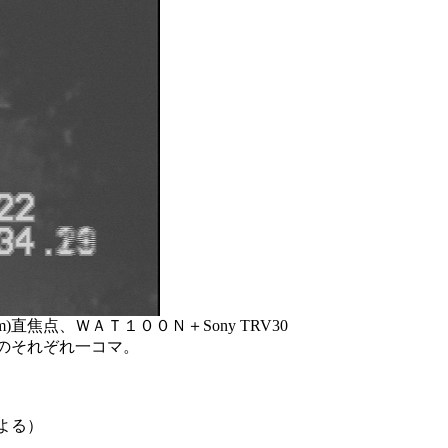
m)直焦点、ＷＡＴ１００Ｎ＋Sony TRV30
後のそれぞれ一コマ。
1による）