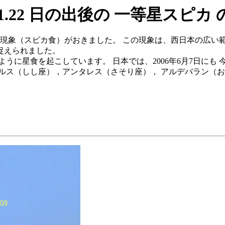
6.1.22 日の出後の 一等星スピカ
れる現象（スピカ食）がおきました。 この現象は、西日本の広
捉えられました。
ように星食を起こしています。 日本では、2006年6月7日に
ルス（しし座），アンタレス（さそり座）， アルデバラン（