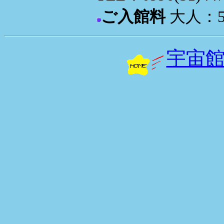
ご入館料
大人：5
宇宙