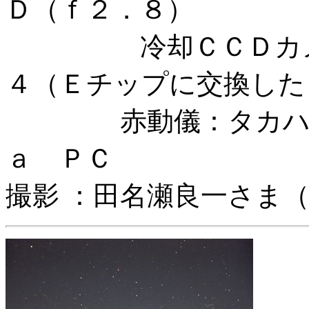
Ｄ（ｆ２．８）
冷却ＣＣＤカメラ
４（Ｅチップに交換した
赤動儀：タカハシ 
ａ ＰＣ
撮影 ：田名瀬良一さま