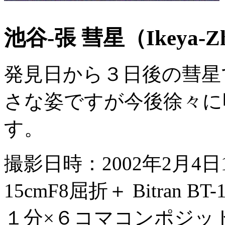
池谷-張 彗星（Ikeya-Zh
発見日から３日後の彗星
さな姿ですが今後徐々に
す。
撮影日時：2002年2月4日1
15cmF8屈折＋ Bitran BT-
１分×６コマコンポジッ