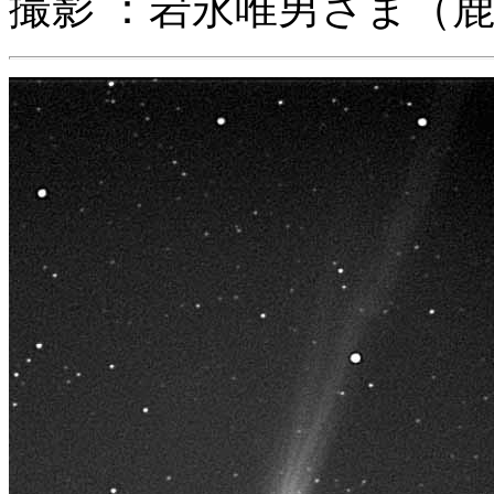
撮影 ：岩永唯男さま（