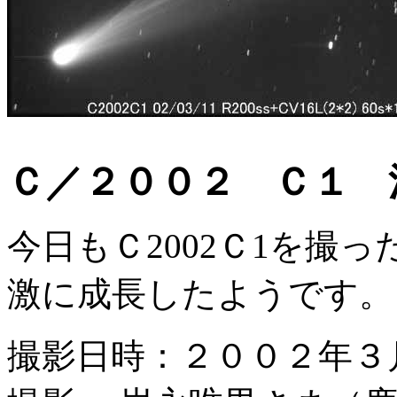
Ｃ／２００２ Ｃ１ 池
今日もＣ2002Ｃ1を撮
激に成長したようです。
撮影日時：２００２年３