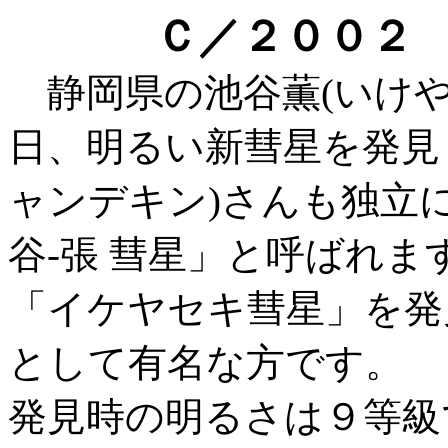
Ｃ／２００２ 
静岡県の池谷薫(いけやか
日、明るい新彗星を発見
ャンデキン)さんも独立
谷-張 彗星」と呼ばれま
「イケヤセキ彗星」を発
として有名な方です。
発見時の明るさは９等級