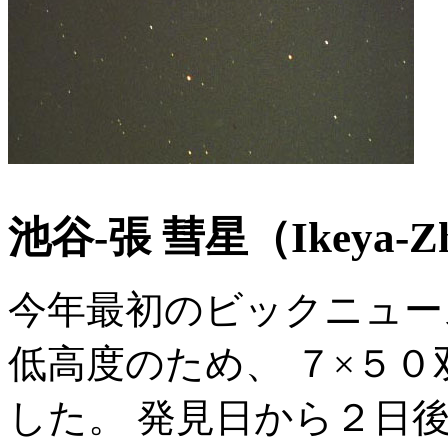
池谷-張 彗星（Ikeya-Zh
今年最初のビックニュー
低高度のため、 ７×５
した。 発見日から２日