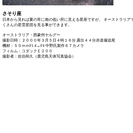
さそり座
日本から見れば夏の宵に南の低い所に見える星座ですが、 オーストラリア
くさんの星雲星団を見る事ができます。
オーストラリア・西豪州ヤルグー
撮影日時：２０００年３月５日４時１６分 露出４４分赤道儀追尾
機材：５０ｍｍF1.4→F4 中野氏製作６７カメラ
フィルム：コダックＥ２００
撮影者：佐伯和久（鹿児島天体写真協会）