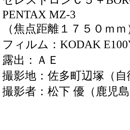
PENTAX MZ-3
（焦点距離１７５０ｍｍ
フィルム：KODAK E100
露出：ＡＥ
撮影地：佐多町辺塚（自
撮影者：松下 優（鹿児