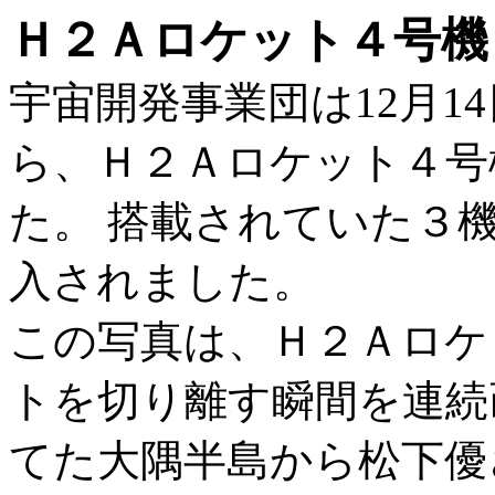
Ｈ２Ａロケット４号機
宇宙開発事業団は12月1
ら、Ｈ２Ａロケット４号
た。 搭載されていた３
入されました。
この写真は、Ｈ２Ａロケ
トを切り離す瞬間を連続
てた大隅半島から松下優