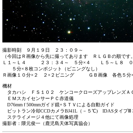
撮影時刻 ９月１９日 ２３：０９～
（今回はＲ画像から先に撮ってあります ＲＬＧＢの順です
Ｌ１～Ｌ４ ２３：３４～ ５分×４ Ｌ５～Ｌ８ ０
５分×８枚コンポジット（ビニングなし）
Ｒ画像１０分×２ ２×２ビニング ＧＢ画像 各色５分×
機材
タカハシ ＦＳ１０２ ケンコークローズアップレンズＡ
ＥＭスカイセンサーＰＣ赤道儀
D76mm f 500mmガイド鏡+ＳＴＶによる自動ガイド
ビットラン冷却CCDカメラBJ41L（－５℃) IDASタイプ
ステライメージ４他にて画像処理
撮影者：隈元俊一（鹿児島天体写真協会）