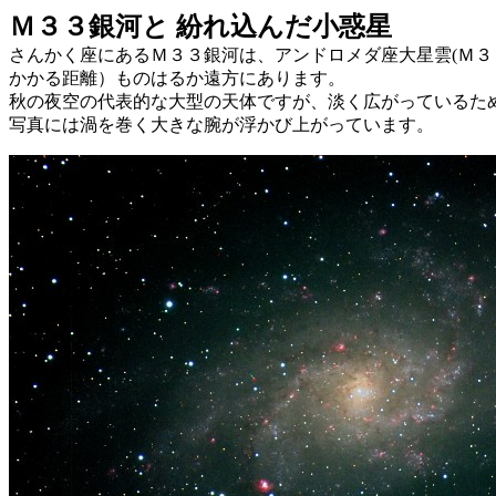
Ｍ３３銀河と 紛れ込んだ小惑星
さんかく座にあるＭ３３銀河は、アンドロメダ座大星雲(Ｍ３１
かかる距離）ものはるか遠方にあります。
秋の夜空の代表的な大型の天体ですが、淡く広がっているた
写真には渦を巻く大きな腕が浮かび上がっています。