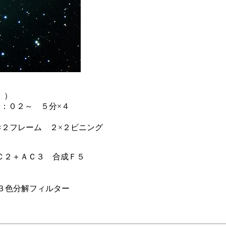
。）
：０２～ ５分×４
２フレーム ２×２ビニング
Ｃ２＋ＡＣ３ 合成Ｆ５
Ⅲ３色分解フィルター