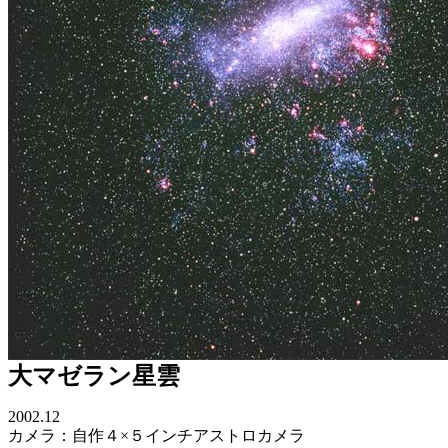
大マゼラン星雲
2002.12
カメラ：自作４×５インチアストロカメラ