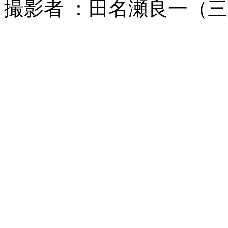
撮影者 ：田名瀬良一（