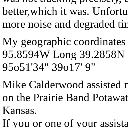
better,which it was. Unfort
more noise and degraded tim
My geographic coordinates 
95.8594W Long 39.2858N 
95o51'34" 39o17' 9"
Mike Calderwood assisted 
on the Prairie Band Potawa
Kansas.
If you or one of your assist